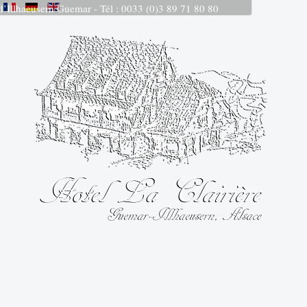
 d’Illhaeusern Guemar - Tél : 0033 (0)3 89 71 80 80